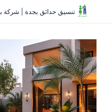
خطي
لى
تنسيق حدائق بجدة | شركة ب
لمحتوى