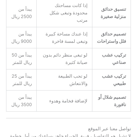
إذا كانت مساحتك
تنسيق حدائق
يبدأ من
محدودة وتبغى شكل
منزلية صغيرة
2500 ريال
مرتب
تصميم حدائق
إذا عندك مساحة كبيرة
يبدأ من
فلل واستراحات
وتبغى لمسة فاخرة
9000 ريال
تركيب عشب
لو تبغى منظر دائم بدون
يبدأ من 50
صناعي
صيانة كثيرة
ريال للمتر
تركيب عشب
لو تحب الطبيعة
يبدأ من 25
طبيعي
والانتعاش
ريال للمتر
تصميم شلال أو
يبدأ من
لإضافة فخامة وهدوء
نافورة
3500 ريال
تواصل معنا عبر الموقع
لا تشيل هم التفاصيل، فريق الخبراء جاهز يساعدك من أول خطوة