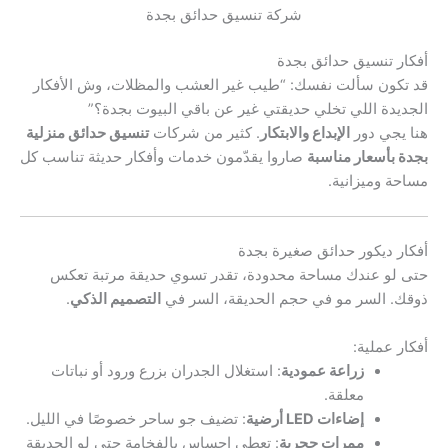
شركة تنسيق حدائق بجدة
أفكار تنسيق حدائق بجدة
قد تكون سألت نفسك: “طيب غير العشب والمظلات، وش الأفكار
الجديدة اللي تخلي حديقتي غير عن باقي البيوت بجدة؟”
هنا يجي دور
الإبداع والابتكار
. كثير من شركات
تنسيق حدائق منزلية
بجدة بأسعار مناسبة
صاروا يقدّمون خدمات وأفكار حديثة تناسب كل
مساحة وميزانية.
أفكار ديكور حدائق صغيرة بجدة
حتى لو عندك مساحة محدودة، تقدر تسوي حديقة مرتبة تعكس
ذوقك. السر مو في حجم الحديقة، السر في
التصميم الذكي
.
أفكار عملية:
زراعة عمودية
: استغلال الجدران بزرع ورود أو نباتات
معلقة.
إضاءات LED أرضية
: تضيف جو ساحر خصوصًا في الليل.
ممرات حجرية
: تعطي إحساس بالفخامة حتى لو الحديقة