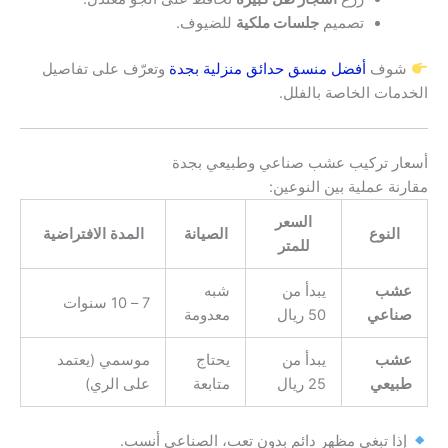
تصميم
جلسات ملكية
للضيوف.
شوف
أفضل منسق حدائق منزلية بجدة
وتعرّف على تفاصيل
الخدمات الخاصة بالفلل.
أسعار تركيب عشب صناعي وطبيعي بجدة
مقارنة عملية بين النوعين:
السعر
النوع
الصيانة
المدة الافتراضية
للمتر
عشب
يبدأ من
شبه
7 – 10 سنوات
صناعي
50 ريال
معدومة
عشب
يبدأ من
يحتاج
موسمي (يعتمد
طبيعي
25 ريال
متابعة
على الري)
إذا تبغى مظهر دائم بدون تعب، الصناعي أنسب.