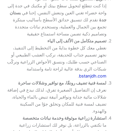
إذا كنت تتطلع لتحويل سطح بيتك أو مكتبك في جدة إلى
واحة خضراء تغني العين وتنعش النفس، إحنا في
بستان
جدة
نقدم لك تنسيق حدائق الأسطح بأساليب مبتكرة
تجمع بين الجمال والعملية، ونستخدم نباتات متجددة
وتصاميم ذكية تضمن مساحة استمتاع حقيقية
تصميم متكامل من الألف إلى الياء
نغطي معك كل خطوة بدايةً من التخطيط إلى التنفيذ،
نجهز تصميم جذاب للحديقة، نركب العشب الطبيعي أو
الصناعي حسب طلبك، وننسق الأحواض الزراعية ونركّب
شبكات الري بدقة عالية لراحة تامة واستدامة
.
bstanjdh.com
لمسة فنية تضيف رونقًا، مع نوافير وشلالات ساحرة
نعرف إن التفاصيل الصغيرة تفرق، لذلك نبدع في إضافة
شلالات مائية جذابة ونوافير أنيقة تنبض بالماء والحياة،
تضيف لمسة فنية للمكان وتخلق جوًا من السكينة
والهدوء.
استشارة زراعية موثوقة وخدمة نباتات متخصصة
ما نكتفي بالزراعة، بل نوفر لك استشارات زراعية