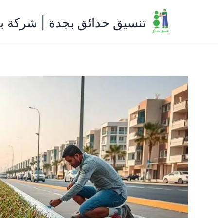
خطي
لى
تنسيق حدائق بجدة | شركة ب
لمحتوى